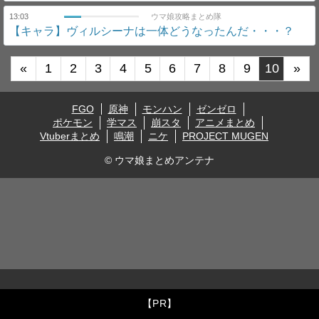
13:03
ウマ娘攻略まとめ隊
【キャラ】ヴィルシーナは一体どうなったんだ・・・？
«
1
2
3
4
5
6
7
8
9
10
»
FGO
原神
モンハン
ゼンゼロ
ポケモン
学マス
崩スタ
アニメまとめ
Vtuberまとめ
鳴潮
ニケ
PROJECT MUGEN
© ウマ娘まとめアンテナ
【PR】